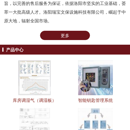
旨，以完善的售后服务为保证，依据洛阳市坚实的工业基础，荟
萃一大批高级人才。洛阳瑞宝文保设施科技有限公司，崛起于中
原大地，辐射全国市场。
更多
产品中心
库房调湿气（调湿板）
智能钥匙管理系统