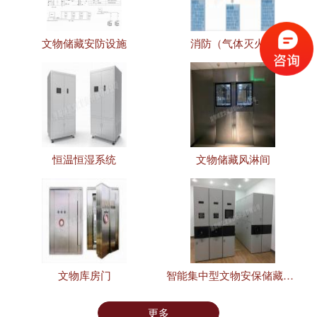
文物储藏安防设施
消防（气体灭火）
恒温恒湿系统
文物储藏风淋间
文物库房门
智能集中型文物安保储藏设施
更多